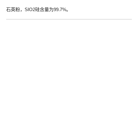
石英粉，SIO2硅含量为99.7%。
石英精矿，粒级0.1-0.4
石英精矿，粒级0.1-0.4
石英，粒级5-120
石英，粒级5-120
石英砂（粗），粒级0.1-5
石英砂（粗），粒级0.1-5
欢迎联系我们
石英粉
您要咨询或询价吗？请填写反馈表，我们将尽快给您答复
询价